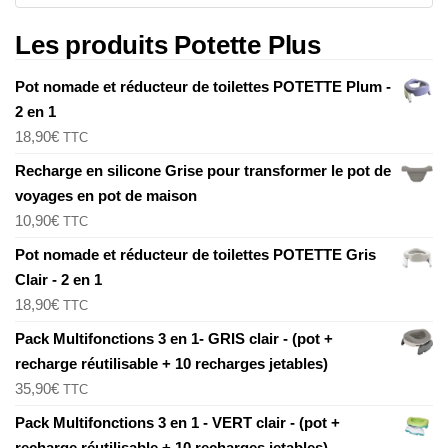
Les produits Potette Plus
Pot nomade et réducteur de toilettes POTETTE Plum -
2 en 1
18,90
€
TTC
Recharge en silicone Grise pour transformer le pot de
voyages en pot de maison
10,90
€
TTC
Pot nomade et réducteur de toilettes POTETTE Gris
Clair - 2 en 1
18,90
€
TTC
Pack Multifonctions 3 en 1- GRIS clair - (pot +
recharge réutilisable + 10 recharges jetables)
35,90
€
TTC
Pack Multifonctions 3 en 1 - VERT clair - (pot +
recharge réutilisable + 10 recharges jetables)