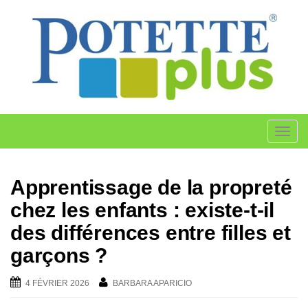
Skip
to
content
T
o
g
Apprentissage de la propreté
g
l
chez les enfants : existe-t-il
e
des différences entre filles et
n
garçons ?
a
v
4 FÉVRIER 2026
BARBARA APARICIO
i
g