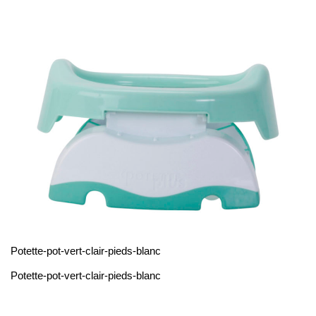
a
t
i
o
n
Potette-pot-vert-clair-pieds-blanc
Potette-pot-vert-clair-pieds-blanc