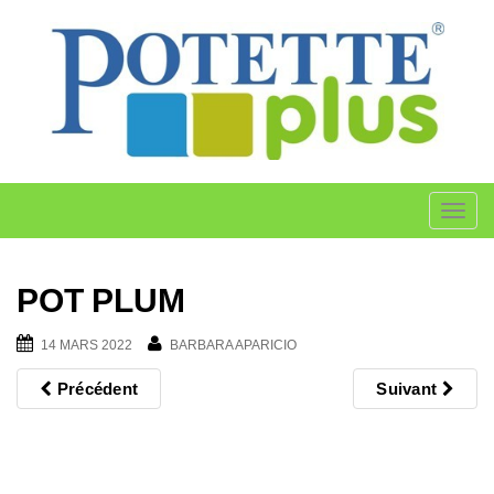
Skip
to
content
T
o
g
POT PLUM
g
l
14 MARS 2022
BARBARA APARICIO
e
n
Précédent
Suivant
a
v
i
g