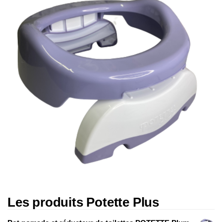
a
t
i
o
n
Les produits Potette Plus