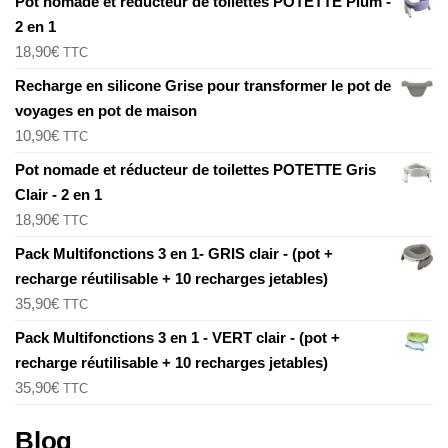
Pot nomade et réducteur de toilettes POTETTE Plum -
2 en 1
18,90
€
TTC
Recharge en silicone Grise pour transformer le pot de
voyages en pot de maison
10,90
€
TTC
Pot nomade et réducteur de toilettes POTETTE Gris
Clair - 2 en 1
18,90
€
TTC
Pack Multifonctions 3 en 1- GRIS clair - (pot +
recharge réutilisable + 10 recharges jetables)
35,90
€
TTC
Pack Multifonctions 3 en 1 - VERT clair - (pot +
recharge réutilisable + 10 recharges jetables)
35,90
€
TTC
Blog