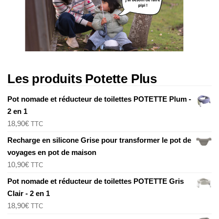
a
t
i
o
n
Les produits Potette Plus
Pot nomade et réducteur de toilettes POTETTE Plum -
2 en 1
18,90
€
TTC
Recharge en silicone Grise pour transformer le pot de
voyages en pot de maison
10,90
€
TTC
Pot nomade et réducteur de toilettes POTETTE Gris
Clair - 2 en 1
18,90
€
TTC