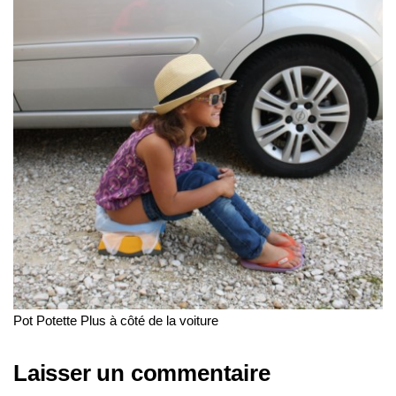
a
t
i
o
n
Pot Potette Plus à côté de la voiture
Laisser un commentaire