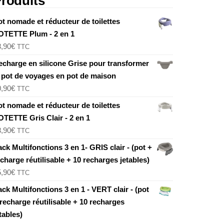
roduits
ot nomade et réducteur de toilettes
OTETTE Plum - 2 en 1
8,90
€
TTC
echarge en silicone Grise pour transformer
e pot de voyages en pot de maison
0,90
€
TTC
ot nomade et réducteur de toilettes
OTETTE Gris Clair - 2 en 1
8,90
€
TTC
ck Multifonctions 3 en 1- GRIS clair - (pot +
charge réutilisable + 10 recharges jetables)
5,90
€
TTC
ck Multifonctions 3 en 1 - VERT clair - (pot
recharge réutilisable + 10 recharges
tables)