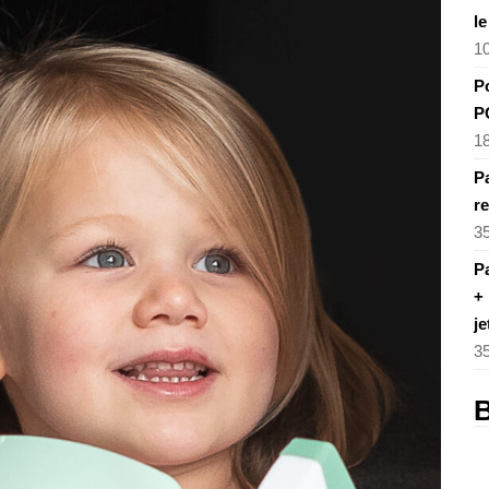
l
1
P
P
1
Pa
re
3
Pa
+ 
je
3