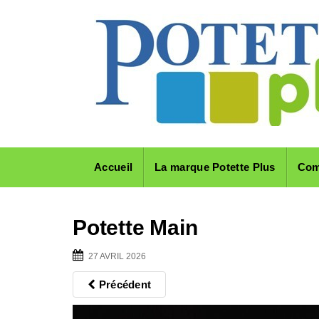
Skip
to
content
Accueil
La marque Potette Plus
Com
Potette Main
27 AVRIL 2026
Précédent