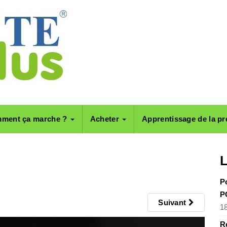
ment ça marche ?
Acheter
Apprentissage de la pr
L
P
P
Suivant
1
R