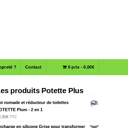
opreté ?
Contact
0 prix -
0,00
€
es produits Potette Plus
ot nomade et réducteur de toilettes
OTETTE Plum - 2 en 1
8,90
€
TTC
echarge en silicone Grise pour transformer