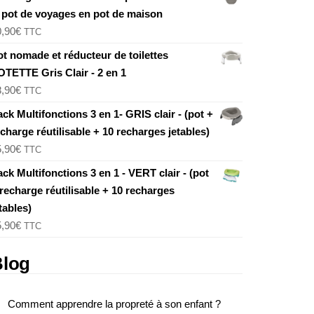
e pot de voyages en pot de maison
0,90
€
TTC
ot nomade et réducteur de toilettes
OTETTE Gris Clair - 2 en 1
8,90
€
TTC
ck Multifonctions 3 en 1- GRIS clair - (pot +
charge réutilisable + 10 recharges jetables)
5,90
€
TTC
ck Multifonctions 3 en 1 - VERT clair - (pot
recharge réutilisable + 10 recharges
tables)
5,90
€
TTC
Blog
Comment apprendre la propreté à son enfant ?