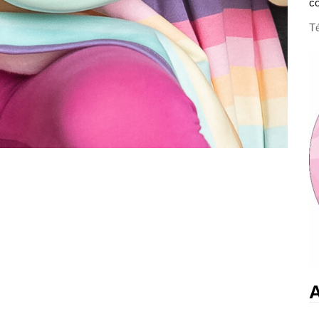
c
Té
A