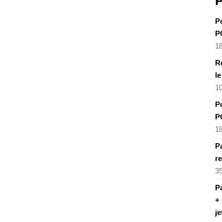
P
P
P
1
R
l
1
P
P
1
Pa
re
3
Pa
+ 
je