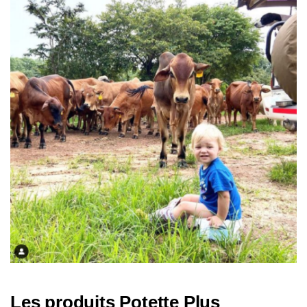
a
t
i
o
n
Les produits Potette Plus