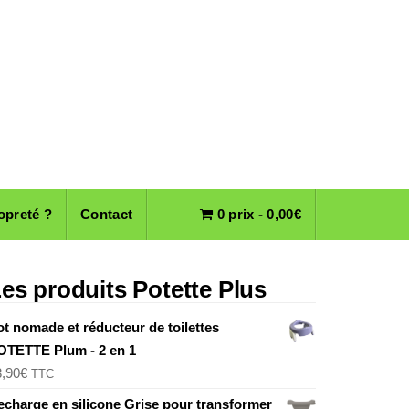
opreté ?
Contact
0 prix -
0,00
€
es produits Potette Plus
ot nomade et réducteur de toilettes
OTETTE Plum - 2 en 1
8,90
€
TTC
echarge en silicone Grise pour transformer