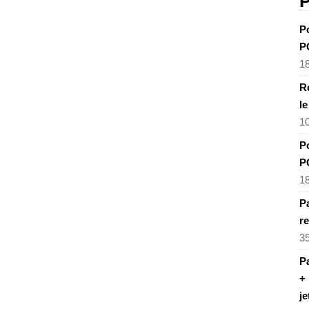
P
P
P
1
R
l
1
P
P
1
Pa
re
3
Pa
+ 
je