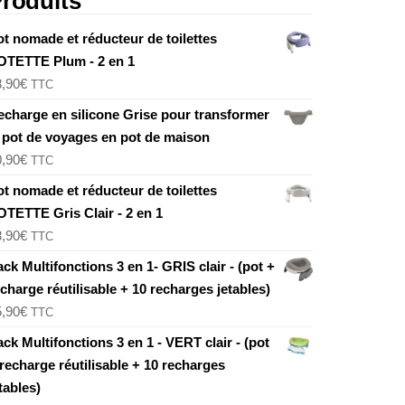
roduits
ot nomade et réducteur de toilettes
OTETTE Plum - 2 en 1
8,90
€
TTC
echarge en silicone Grise pour transformer
e pot de voyages en pot de maison
0,90
€
TTC
ot nomade et réducteur de toilettes
OTETTE Gris Clair - 2 en 1
8,90
€
TTC
ck Multifonctions 3 en 1- GRIS clair - (pot +
charge réutilisable + 10 recharges jetables)
5,90
€
TTC
ck Multifonctions 3 en 1 - VERT clair - (pot
recharge réutilisable + 10 recharges
tables)