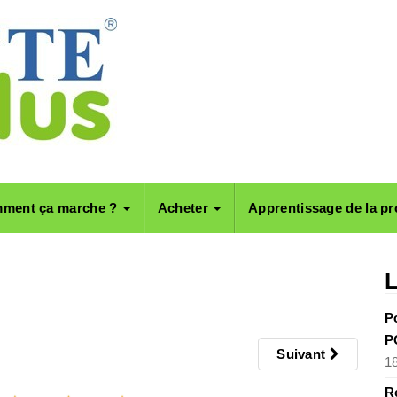
ment ça marche ?
Acheter
Apprentissage de la pr
L
P
P
Suivant
1
R