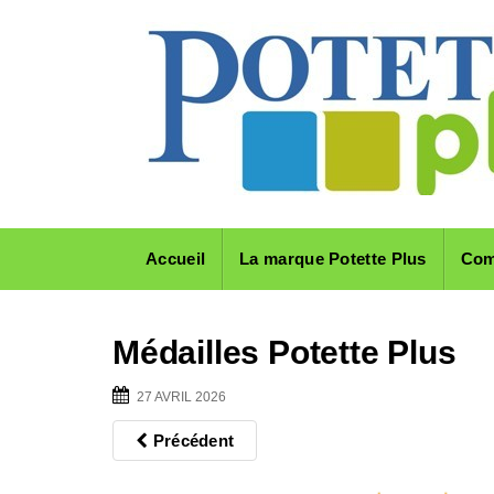
Skip
to
content
Accueil
La marque Potette Plus
Com
Médailles Potette Plus
27 AVRIL 2026
Précédent