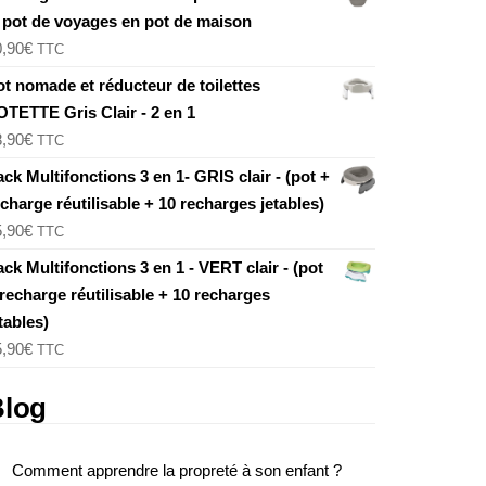
e pot de voyages en pot de maison
0,90
€
TTC
ot nomade et réducteur de toilettes
OTETTE Gris Clair - 2 en 1
8,90
€
TTC
ck Multifonctions 3 en 1- GRIS clair - (pot +
charge réutilisable + 10 recharges jetables)
5,90
€
TTC
ck Multifonctions 3 en 1 - VERT clair - (pot
recharge réutilisable + 10 recharges
tables)
5,90
€
TTC
Blog
Comment apprendre la propreté à son enfant ?