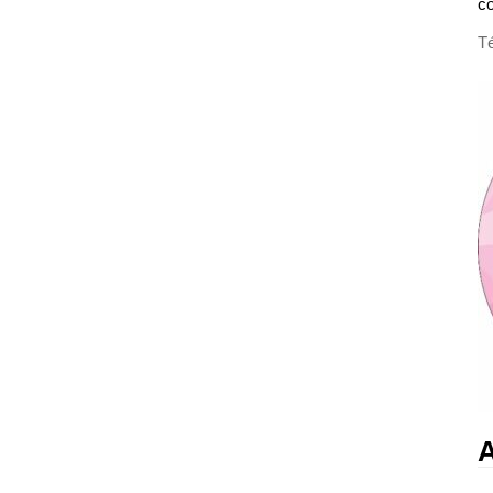
c
Té
A