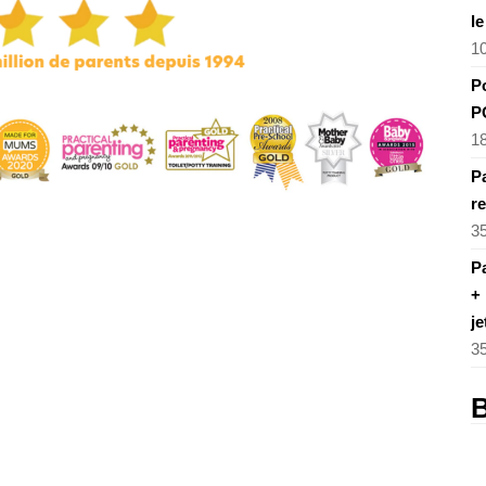
l
1
P
P
1
Pa
re
3
Pa
+ 
je
3