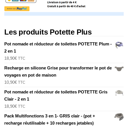
a
t
i
o
Les produits Potette Plus
n
Pot nomade et réducteur de toilettes POTETTE Plum -
2 en 1
18,90
€
TTC
Recharge en silicone Grise pour transformer le pot de
voyages en pot de maison
10,90
€
TTC
Pot nomade et réducteur de toilettes POTETTE Gris
Clair - 2 en 1
18,90
€
TTC
Pack Multifonctions 3 en 1- GRIS clair - (pot +
recharge réutilisable + 10 recharges jetables)